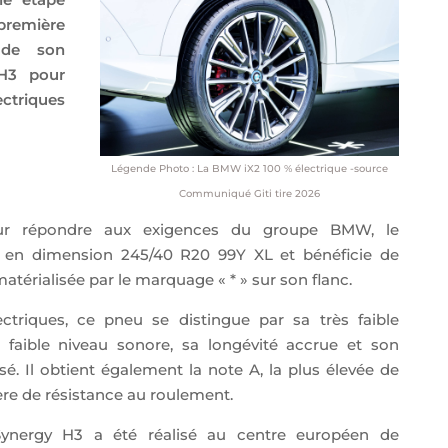
première
 de son
H3 pour
ectriques
Légende Photo : La BMW iX2 100 % électrique -source
Communiqué Giti tire 2026
ur répondre aux exigences du groupe BMW, le
e en dimension 245/40 R20 99Y XL et bénéficie de
térialisée par le marquage « * » sur son flanc.
ctriques, ce pneu se distingue par sa très faible
 faible niveau sonore, sa longévité accrue et son
. Il obtient également la note A, la plus élevée de
re de résistance au roulement.
ynergy H3 a été réalisé au centre européen de