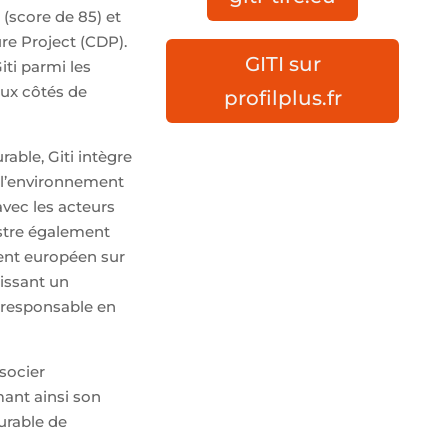
 (score de 85) et
re Project (CDP).
GITI sur
ti parmi les
ux côtés de
profilplus.fr
ble, Giti intègre
 l’environnement
avec les acteurs
lustre également
ent européen sur
tissant un
 responsable en
socier
mant ainsi son
durable de