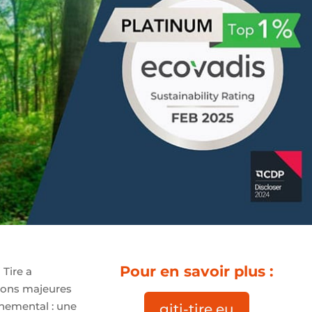
Pour en savoir plus :
 Tire a
ions majeures
nemental : une
giti-tire.eu