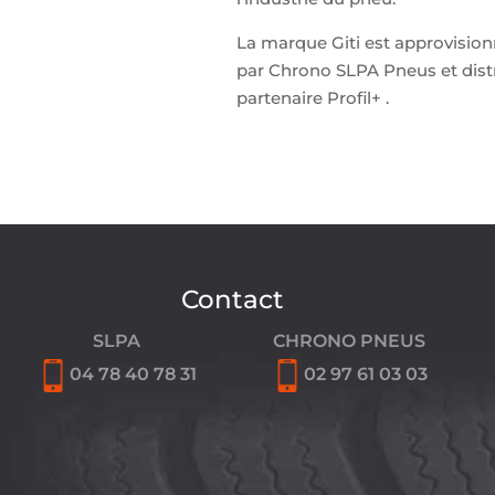
La marque Giti est approvisio
par Chrono SLPA Pneus et dist
partenaire Profil+ .
Contact
SLPA
CHRONO PNEUS
04 78 40 78 31
02 97 61 03 03